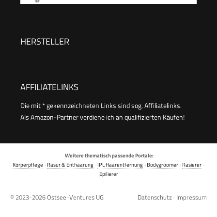
Schneidaufsatz
Touch-Gehäuse | Edelstahl-Scherkopf
(abnehmbar) | Nasenhaarentferner | Nasenhaare
entfernen | Nasentrimmer | NE 3595
HERSTELLER
AFFILIATELINKS
Die mit * gekennzeichneten Links sind sog. Affiliatelinks.
Als Amazon-Partner verdiene ich an qualifizierten Käufen!
Weitere thematisch passende Portale:
Körperpflege
·
Rasur & Enthaarung
·
IPL Haarentfernung
·
Bodygroomer
·
Rasierer
·
Epilierer
© 2023-2026
Ostsee-Ventures UG
Datenschutz
·
Impressum