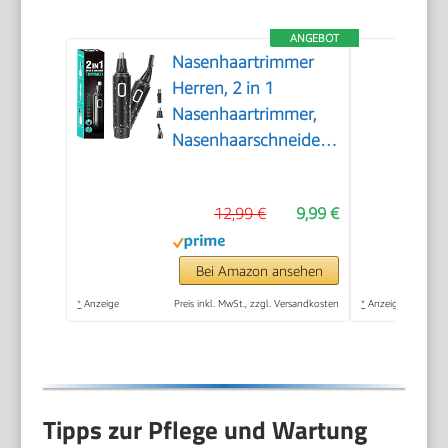
ANGEBOT
Nasenhaartrimmer
Herren, 2 in 1
Nasenhaartrimmer,
Nasenhaarschneider,
Ohrhaarschneider,
Augenbrauen-
12,99 €
9,99 €
Lippenhaare
Schmerzloser
Epilierer, IPX7
Bei Amazon ansehen
Waschbarer
*
Anzeige
Preis inkl. MwSt., zzgl. Versandkosten
*
Anzeige
Gesichtshaarentferner
für Männer und
Frauen
Tipps zur Pflege und Wartung