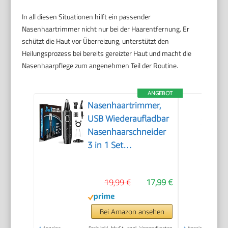
In all diesen Situationen hilft ein passender
Nasenhaartrimmer nicht nur bei der Haarentfernung. Er
schützt die Haut vor Überreizung, unterstützt den
Heilungsprozess bei bereits gereizter Haut und macht die
Nasenhaarpflege zum angenehmen Teil der Routine.
ANGEBOT
Nasenhaartrimmer,
USB Wiederaufladbar
Nasenhaarschneider
3 in 1 Set
Ohrhaarschneider mit
Doppelschneideklingen,
19,99 €
17,99 €
Professioneller
schmerzfreier
Augenbrauen und
Bei Amazon ansehen
esichtshaartrimmer