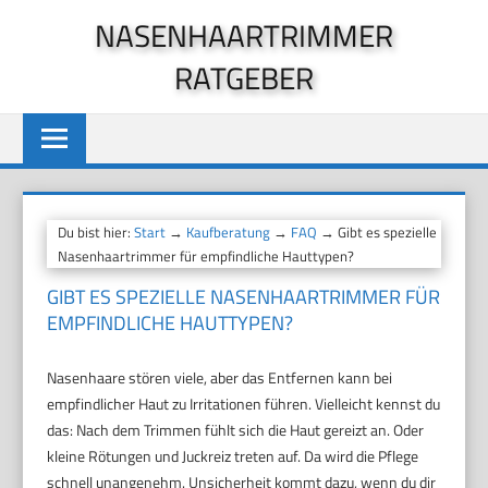
Zum
NASENHAARTRIMMER
Inhalt
RATGEBER
springen
Du bist hier:
Start
→
Kaufberatung
→
FAQ
→ Gibt es spezielle
Nasenhaartrimmer für empfindliche Hauttypen?
GIBT ES SPEZIELLE NASENHAARTRIMMER FÜR
EMPFINDLICHE HAUTTYPEN?
Nasenhaare stören viele, aber das Entfernen kann bei
empfindlicher Haut zu Irritationen führen. Vielleicht kennst du
das: Nach dem Trimmen fühlt sich die Haut gereizt an. Oder
kleine Rötungen und Juckreiz treten auf. Da wird die Pflege
schnell unangenehm. Unsicherheit kommt dazu, wenn du dir