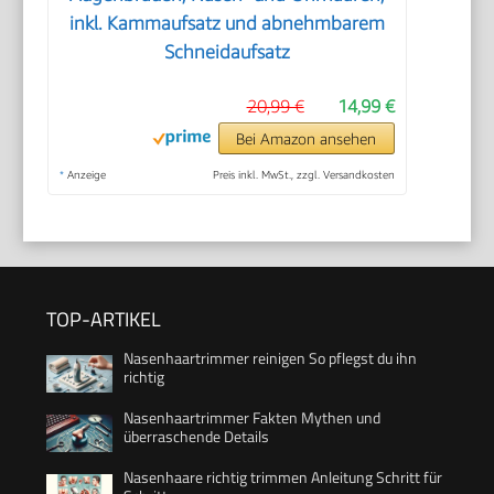
inkl. Kammaufsatz und abnehmbarem
Schneidaufsatz
20,99 €
14,99 €
Bei Amazon ansehen
*
Anzeige
Preis inkl. MwSt., zzgl. Versandkosten
TOP-ARTIKEL
Nasenhaartrimmer reinigen So pflegst du ihn
richtig
Nasenhaartrimmer Fakten Mythen und
überraschende Details
Nasenhaare richtig trimmen Anleitung Schritt für