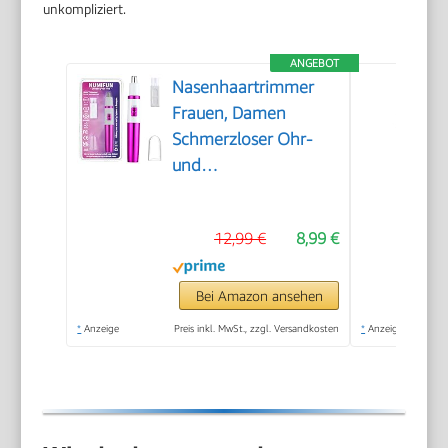
unkompliziert.
ANGEBOT
Nasenhaartrimmer
Frauen, Damen
Schmerzloser Ohr-
und
Nasenhaartrimmer
für Frauen,
12,99 €
8,99 €
Augenbrauen Gesicht
Ohr Haarschneider
Nasenhaarschneider
Bei Amazon ansehen
Professionell
*
Anzeige
Preis inkl. MwSt., zzgl. Versandkosten
*
Anzeige
Wasserdicht, Rose Lila