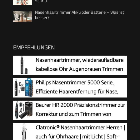
Schritt
Nasenhaartrimmer Akku oder Batterie – Was ist
besser?
EMPFEHLUNGEN
Nasenhaartrimmer, wiederaufladbare
kabellose Ohr Augenbrauen Trimmen
Werkzeug Dual-Edge-Klingen
Philips Nasentrimmer 5000 Serie,
Rasierapparat einfache Reinigung mit LED-Licht
Effiziente Haarentfernung für Nase,
für Mann Frau
Ohren und Augenbrauen, mit
Beurer HR 2000 Präzisionstrimmer zur
PrecisionTrim-Technologie, wasserdicht, Modell
Korrektur und zum Trimmen von
NT5650/16
Augenbrauen, Nasen- und Ohrhaaren,
Clatronic® Nasenhaartrimmer Herren |
inkl. Kammaufsatz und abnehmbarem
auch für Ohrhaare | mit Licht | Soft-