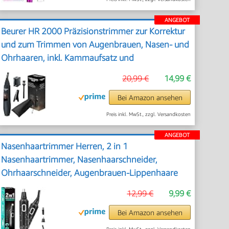
ANGEBOT
Beurer HR 2000 Präzisionstrimmer zur Korrektur
und zum Trimmen von Augenbrauen, Nasen- und
Ohrhaaren, inkl. Kammaufsatz und
abnehmbarem Schneidaufsatz
20,99 €
14,99 €
Bei Amazon ansehen
Preis inkl. MwSt., zzgl. Versandkosten
ANGEBOT
Nasenhaartrimmer Herren, 2 in 1
Nasenhaartrimmer, Nasenhaarschneider,
Ohrhaarschneider, Augenbrauen-Lippenhaare
Schmerzloser Epilierer, IPX7 Waschbarer
12,99 €
9,99 €
Gesichtshaarentferner für Männer und Frauen
Bei Amazon ansehen
Preis inkl. MwSt., zzgl. Versandkosten