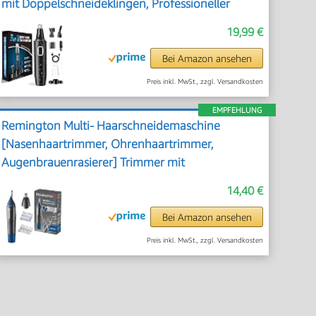
mit Doppelschneideklingen, Professioneller
schmerzfreier Augenbrauen und
19,99 €
esichtshaartrimmer für Männer und Frauen
Bei Amazon ansehen
Preis inkl. MwSt., zzgl. Versandkosten
EMPFEHLUNG
Remington Multi- Haarschneidemaschine
[Nasenhaartrimmer, Ohrenhaartrimmer,
Augenbrauenrasierer] Trimmer mit
Auswaschfunktions-Knopf inkl. 3
14,40 €
Aufsteckkämme+Rotationsschneideaufsatz,
NE3850
Bei Amazon ansehen
Preis inkl. MwSt., zzgl. Versandkosten