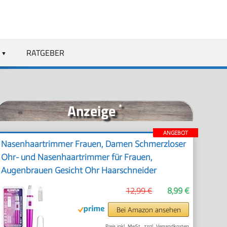
RATGEBER
Anzeige
*
ANGEBOT
Nasenhaartrimmer Frauen, Damen Schmerzloser
Ohr- und Nasenhaartrimmer für Frauen,
Augenbrauen Gesicht Ohr Haarschneider
Nasenhaarschneider Professionell Wasserdicht,
12,99 €
8,99 €
Rose Lila
Bei Amazon ansehen
Preis inkl. MwSt., zzgl. Versandkosten