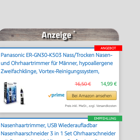
Anzeige
*
ANGEBOT
Panasonic ER-GN30-K503 Nass/Trocken Nasen-
und Ohrhaartrimmer für Männer, hypoallergene
Zweifachklinge, Vortex-Reinigungssystem,
kabellos, Schwarz
16,50 €
14,99 €
Bei Amazon ansehen
Preis inkl. MwSt., zzgl. Versandkosten
EMPFEHLUNG
Nasenhaartrimmer, USB Wiederaufladbar
Nasenhaarschneider 3 in 1 Set Ohrhaarschneider