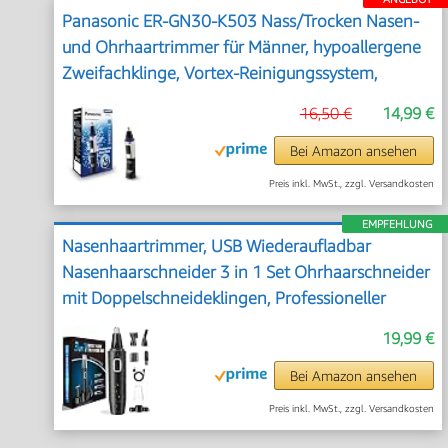
Panasonic ER-GN30-K503 Nass/Trocken Nasen-
und Ohrhaartrimmer für Männer, hypoallergene
Zweifachklinge, Vortex-Reinigungssystem,
kabellos, Schwarz
16,50 €
14,99 €
Bei Amazon ansehen
Preis inkl. MwSt., zzgl. Versandkosten
EMPFEHLUNG
Nasenhaartrimmer, USB Wiederaufladbar
Nasenhaarschneider 3 in 1 Set Ohrhaarschneider
mit Doppelschneideklingen, Professioneller
schmerzfreier Augenbrauen und
19,99 €
esichtshaartrimmer für Männer und Frauen
Bei Amazon ansehen
Preis inkl. MwSt., zzgl. Versandkosten