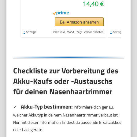
14,40 €
Auswaschfunktions-
Knopf inkl. 3
Aufsteckkämme+Rotationsschneidea
Bei Amazon ansehen
NE3850
*
Anzeige
Preis inkl. MwSt., zzgl. Versandkosten
*
Anzeige
Checkliste zur Vorbereitung des
Akku-Kaufs oder -Austauschs
für deinen Nasenhaartrimmer
Akku-Typ bestimmen:
✓
Informiere dich genau,
welcher Akkutyp in deinem Nasenhaartrimmer verbaut ist.
Nur mit dieser Information findest du passende Ersatzakkus
oder Ladegeräte.