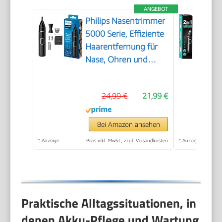
ANGEBOT
Philips Nasentrimmer
5000 Serie, Effiziente
Haarentfernung für
Nase, Ohren und
Augenbrauen, mit
PrecisionTrim-
24,99 €
21,99 €
Technologie,
wasserdicht, Modell
NT5650/16
Bei Amazon ansehen
*
Anzeige
Preis inkl. MwSt., zzgl. Versandkosten
*
Anzeige
Praktische Alltagssituationen, in
denen Akku-Pflege und Wartung