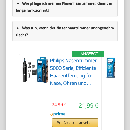
Wie pflege ich meinen Nasenhaartrimmer, damit er
lange funktioniert?
Was tun, wenn der Nasenhaartrimmer unangenehm
riecht?
ANGEBOT
Philips Nasentrimmer
5000 Serie, Effiziente
Haarentfernung für
Nase, Ohren und
Augenbrauen, mit
PrecisionTrim-
24,99 €
21,99 €
Technologie,
wasserdicht, Modell
NT5650/16
Bei Amazon ansehen