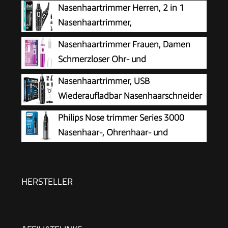
Nasenhaartrimmer Herren, 2 in 1
Nasenhaartrimmer,
Nasenhaarschneider,
Nasenhaartrimmer Frauen, Damen
Ohrhaarschneider, Augenbrauen-Lippenhaare
Schmerzloser Ohr- und
Schmerzloser Epilierer, IPX7 Waschbarer
Nasenhaartrimmer für Frauen,
Nasenhaartrimmer, USB
Gesichtshaarentferner für Männer und Frauen
Augenbrauen Gesicht Ohr Haarschneider
Wiederaufladbar Nasenhaarschneider
Nasenhaarschneider Professionell Wasserdicht,
3 in 1 Set Ohrhaarschneider mit
Philips Nose trimmer Series 3000
Rose Lila
Doppelschneideklingen, Professioneller
Nasenhaar-, Ohrenhaar- und
schmerzfreier Augenbrauen und
Augenbrauentrimmer mit
esichtshaartrimmer für Männer und Frauen
PrecisionTrim-Technologie (Modell NT3650/16)
HERSTELLER