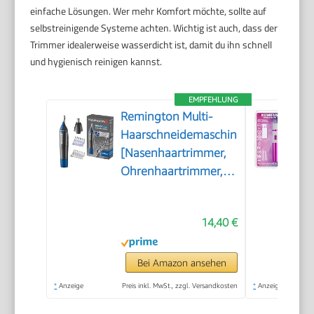
einfache Lösungen. Wer mehr Komfort möchte, sollte auf
selbstreinigende Systeme achten. Wichtig ist auch, dass der
Trimmer idealerweise wasserdicht ist, damit du ihn schnell
und hygienisch reinigen kannst.
EMPFEHLUNG
Remington Multi-
Haarschneidemaschine
[Nasenhaartrimmer,
Ohrenhaartrimmer,
Augenbrauenrasierer]
Trimmer mit
14,40 €
Auswaschfunktions-
Knopf inkl. 3
Aufsteckkämme+Rotationsschneidea
Bei Amazon ansehen
NE3850
*
Anzeige
Preis inkl. MwSt., zzgl. Versandkosten
*
Anzeige