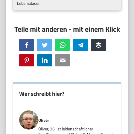
Lebensdauer.
Facebook
Twitter
WhatsApp
Telegram
Buffer
Pinterest
LinkedIn
Email
Wer schreibt hier?
Oliver
Oliver, 36, ist leidenschaftlicher