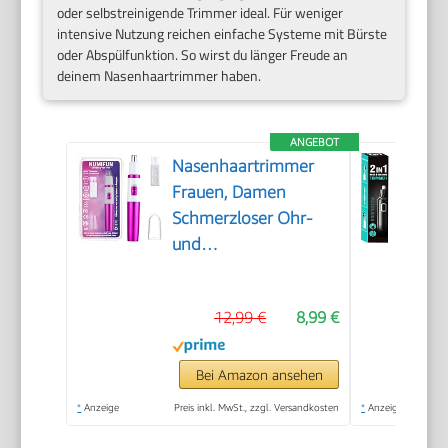
oder selbstreinigende Trimmer ideal. Für weniger
intensive Nutzung reichen einfache Systeme mit Bürste
oder Abspülfunktion. So wirst du länger Freude an
deinem Nasenhaartrimmer haben.
ANGEBOT
Nasenhaartrimmer
Frauen, Damen
Schmerzloser Ohr-
und
Nasenhaartrimmer
für Frauen,
12,99 €
8,99 €
Augenbrauen Gesicht
Ohr Haarschneider
Nasenhaarschneider
Bei Amazon ansehen
Professionell
*
Anzeige
Preis inkl. MwSt., zzgl. Versandkosten
*
Anzeige
Wasserdicht, Rose Lila