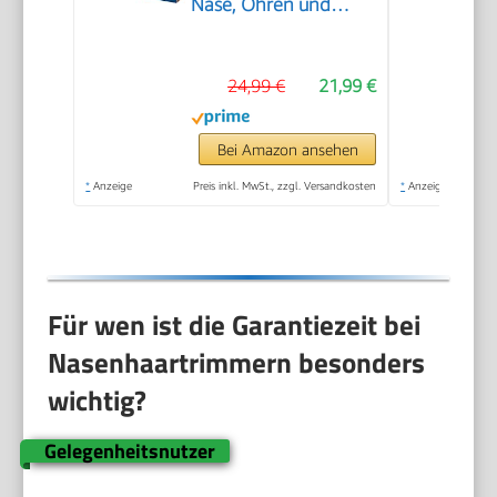
Nase, Ohren und
Augenbrauen, mit
PrecisionTrim-
24,99 €
21,99 €
Technologie,
wasserdicht, Modell
NT5650/16
Bei Amazon ansehen
*
Anzeige
Preis inkl. MwSt., zzgl. Versandkosten
*
Anzeige
Für wen ist die Garantiezeit bei
Nasenhaartrimmern besonders
wichtig?
Gelegenheitsnutzer