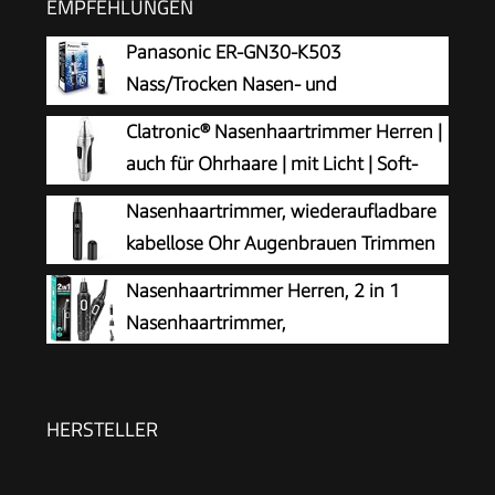
EMPFEHLUNGEN
Panasonic ER-GN30-K503
Nass/Trocken Nasen- und
Ohrhaartrimmer für Männer,
Clatronic® Nasenhaartrimmer Herren |
hypoallergene Zweifachklinge, Vortex-
auch für Ohrhaare | mit Licht | Soft-
Reinigungssystem, kabellos, Schwarz
Touch-Gehäuse | Edelstahl-Scherkopf
Nasenhaartrimmer, wiederaufladbare
(abnehmbar) | Nasenhaarentferner | Nasenhaare
kabellose Ohr Augenbrauen Trimmen
entfernen | Nasentrimmer | NE 3595
Werkzeug Dual-Edge-Klingen
Nasenhaartrimmer Herren, 2 in 1
Rasierapparat einfache Reinigung mit LED-Licht
Nasenhaartrimmer,
für Mann Frau
Nasenhaarschneider,
Ohrhaarschneider, Augenbrauen-Lippenhaare
Schmerzloser Epilierer, IPX7 Waschbarer
HERSTELLER
Gesichtshaarentferner für Männer und Frauen