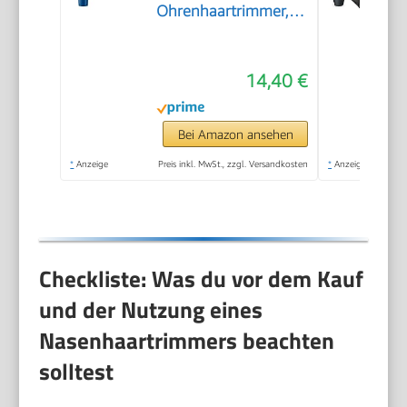
Ohrenhaartrimmer,
Augenbrauenrasierer]
Trimmer mit
14,40 €
Auswaschfunktions-
Knopf inkl. 3
Aufsteckkämme+Rotationsschneidea
Bei Amazon ansehen
NE3850
*
Anzeige
Preis inkl. MwSt., zzgl. Versandkosten
*
Anzeige
Checkliste: Was du vor dem Kauf
und der Nutzung eines
Nasenhaartrimmers beachten
solltest