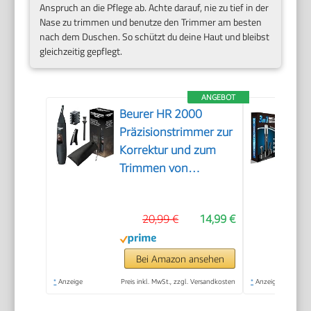
Anspruch an die Pflege ab. Achte darauf, nie zu tief in der
Nase zu trimmen und benutze den Trimmer am besten
nach dem Duschen. So schützt du deine Haut und bleibst
gleichzeitig gepflegt.
ANGEBOT
Beurer HR 2000
Präzisionstrimmer zur
Korrektur und zum
Trimmen von
Augenbrauen, Nasen-
und Ohrhaaren, inkl.
20,99 €
14,99 €
Kammaufsatz und
abnehmbarem
Schneidaufsatz
Bei Amazon ansehen
*
Anzeige
Preis inkl. MwSt., zzgl. Versandkosten
*
Anzeige