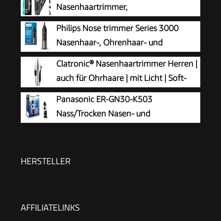
Nasenhaartrimmer,
Nasenhaarschneider,
Philips Nose trimmer Series 3000
Ohrhaarschneider, Augenbrauen-Lippenhaare
Nasenhaar-, Ohrenhaar- und
Schmerzloser Epilierer, IPX7 Waschbarer
Augenbrauentrimmer mit
Clatronic® Nasenhaartrimmer Herren |
Gesichtshaarentferner für Männer und Frauen
PrecisionTrim-Technologie (Modell NT3650/16)
auch für Ohrhaare | mit Licht | Soft-
Touch-Gehäuse | Edelstahl-Scherkopf
Panasonic ER-GN30-K503
(abnehmbar) | Nasenhaarentferner | Nasenhaare
Nass/Trocken Nasen- und
entfernen | Nasentrimmer | NE 3595
Ohrhaartrimmer für Männer,
hypoallergene Zweifachklinge, Vortex-
Reinigungssystem, kabellos, Schwarz
HERSTELLER
AFFILIATELINKS