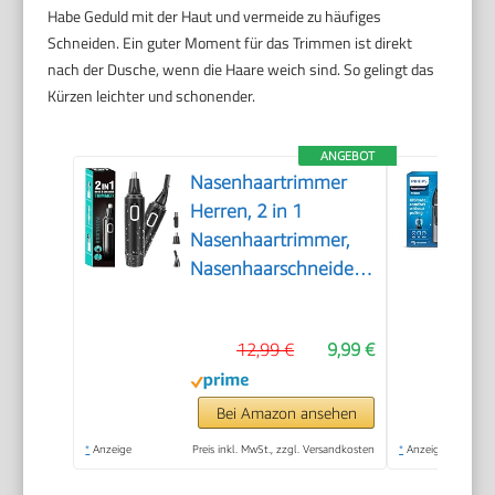
Habe Geduld mit der Haut und vermeide zu häufiges
Schneiden. Ein guter Moment für das Trimmen ist direkt
nach der Dusche, wenn die Haare weich sind. So gelingt das
Kürzen leichter und schonender.
ANGEBOT
Nasenhaartrimmer
Herren, 2 in 1
Nasenhaartrimmer,
Nasenhaarschneider,
Ohrhaarschneider,
Augenbrauen-
12,99 €
9,99 €
Lippenhaare
Schmerzloser
Epilierer, IPX7
Bei Amazon ansehen
Waschbarer
*
Anzeige
Preis inkl. MwSt., zzgl. Versandkosten
*
Anzeige
Gesichtshaarentferner