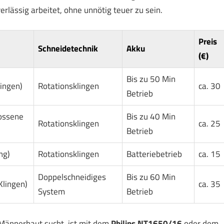
rlässig arbeitet, ohne unnötig teuer zu sein.
Preis
Schneidetechnik
Akku
(€)
Bis zu 50 Min
ingen)
Rotationsklingen
ca. 30
Betrieb
lossene
Bis zu 40 Min
Rotationsklingen
ca. 25
Betrieb
ng)
Rotationsklingen
Batteriebetrieb
ca. 15
Doppelschneidiges
Bis zu 60 Min
Klingen)
ca. 35
System
Betrieb
 Männerhaut sucht, ist mit dem
Philips NT1650/16
oder dem