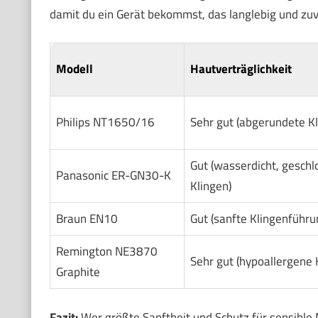
damit du ein Gerät bekommst, das langlebig und zuve
Modell
Hautverträglichkeit
Philips NT1650/16
Sehr gut (abgerundete Kl
Gut (wasserdicht, gesch
Panasonic ER-GN30-K
Klingen)
Braun EN10
Gut (sanfte Klingenführu
Remington NE3870
Sehr gut (hypoallergene 
Graphite
Fazit:
Wer größte Sanftheit und Schutz für sensible