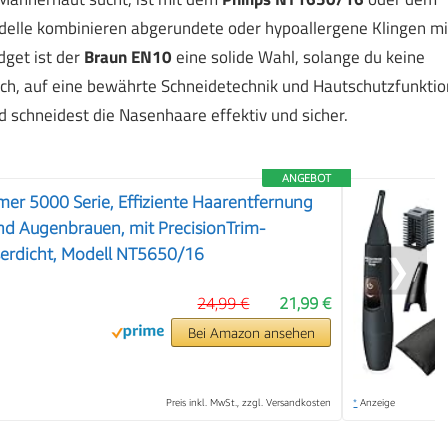
delle kombinieren abgerundete oder hypoallergene Klingen mi
dget ist der
Braun EN10
eine solide Wahl, solange du keine
sich, auf eine bewährte Schneidetechnik und Hautschutzfunktio
 schneidest die Nasenhaare effektiv und sicher.
ANGEBOT
mer 5000 Serie, Effiziente Haarentfernung
nd Augenbrauen, mit PrecisionTrim-
serdicht, Modell NT5650/16
❯
24,99 €
21,99 €
Bei Amazon ansehen
Preis inkl. MwSt., zzgl. Versandkosten
*
Anzeige