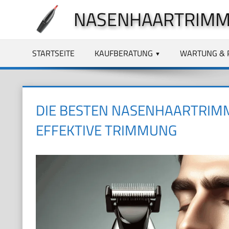
Zum
NASENHAARTRIMM
Inhalt
springen
STARTSEITE
KAUFBERATUNG
WARTUNG & 
DIE BESTEN NASENHAARTRIM
EFFEKTIVE TRIMMUNG