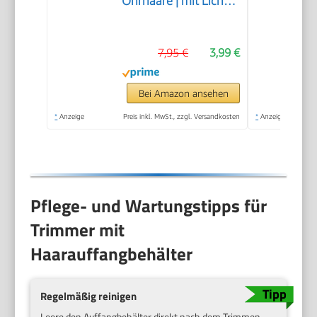
Ohrhaare | mit Licht |
Soft-Touch-Gehäuse |
Edelstahl-Scherkopf
7,95 €
3,99 €
(abnehmbar) |
Nasenhaarentferner |
Nasenhaare
Bei Amazon ansehen
entfernen |
*
Anzeige
Preis inkl. MwSt., zzgl. Versandkosten
*
Anzeige
Nasentrimmer | NE
3595
Pflege- und Wartungstipps für
Trimmer mit
Haarauffangbehälter
Regelmäßig reinigen
Leere den Auffangbehälter direkt nach dem Trimmen.