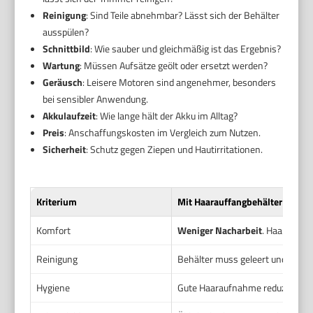
Reinigung
: Sind Teile abnehmbar? Lässt sich der Behälter
ausspülen?
Schnittbild
: Wie sauber und gleichmäßig ist das Ergebnis?
Wartung
: Müssen Aufsätze geölt oder ersetzt werden?
Geräusch
: Leisere Motoren sind angenehmer, besonders
bei sensibler Anwendung.
Akkulaufzeit
: Wie lange hält der Akku im Alltag?
Preis
: Anschaffungskosten im Vergleich zum Nutzen.
Sicherheit
: Schutz gegen Ziepen und Hautirritationen.
Kriterium
Mit Haarauffangbehälter
Komfort
Weniger Nacharbeit
. Haare lan
Reinigung
Behälter muss geleert und ausge
Hygiene
Gute Haaraufnahme reduziert Ve