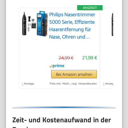
ANGEBOT
Philips Nasentrimmer
5000 Serie, Effiziente
Haarentfernung für
Nase, Ohren und
Augenbrauen, mit
PrecisionTrim-
24,99 €
21,99 €
Technologie,
wasserdicht, Modell
NT5650/16
Bei Amazon ansehen
*
Anzeige
Preis inkl. MwSt., zzgl. Versandkosten
*
Anzeige
Zeit- und Kostenaufwand in der