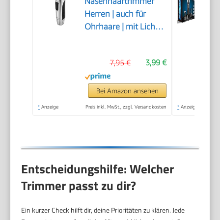
Nasenhaartrimmer
Herren | auch für
Ohrhaare | mit Licht |
Soft-Touch-Gehäuse |
Edelstahl-Scherkopf
7,95 €
3,99 €
(abnehmbar) |
Nasenhaarentferner |
Nasenhaare
Bei Amazon ansehen
entfernen |
*
Anzeige
Preis inkl. MwSt., zzgl. Versandkosten
*
Anzeige
Nasentrimmer | NE
3595
Entscheidungshilfe: Welcher
Trimmer passt zu dir?
Ein kurzer Check hilft dir, deine Prioritäten zu klären. Jede