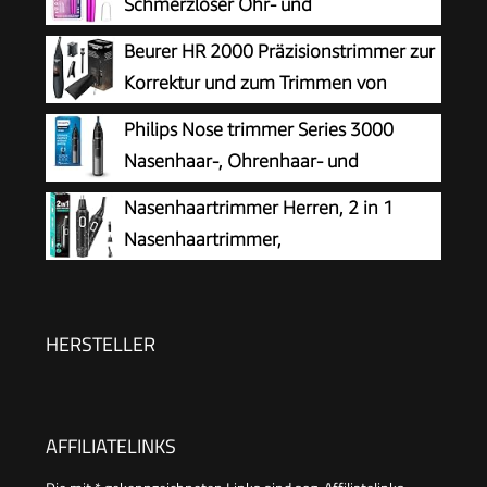
Schmerzloser Ohr- und
Nasenhaartrimmer für Frauen,
Beurer HR 2000 Präzisionstrimmer zur
Augenbrauen Gesicht Ohr Haarschneider
Korrektur und zum Trimmen von
Nasenhaarschneider Professionell Wasserdicht,
Augenbrauen, Nasen- und Ohrhaaren,
Philips Nose trimmer Series 3000
Rose Lila
inkl. Kammaufsatz und abnehmbarem
Nasenhaar-, Ohrenhaar- und
Schneidaufsatz
Augenbrauentrimmer mit
Nasenhaartrimmer Herren, 2 in 1
PrecisionTrim-Technologie (Modell NT3650/16)
Nasenhaartrimmer,
Nasenhaarschneider,
Ohrhaarschneider, Augenbrauen-Lippenhaare
Schmerzloser Epilierer, IPX7 Waschbarer
HERSTELLER
Gesichtshaarentferner für Männer und Frauen
AFFILIATELINKS