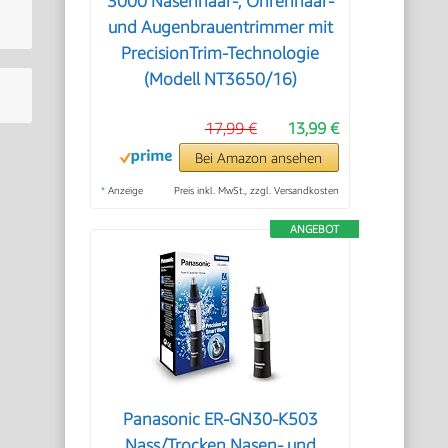
3000 Nasenhaar-, Ohrenhaar-
und Augenbrauentrimmer mit
PrecisionTrim-Technologie
(Modell NT3650/16)
17,99 €
13,99 €
Bei Amazon ansehen
*
Anzeige
Preis inkl. MwSt., zzgl. Versandkosten
ANGEBOT
Panasonic ER-GN30-K503
Nass/Trocken Nasen- und