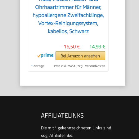
Ohrhaartrimmer für Männer,
hypoallergene Zweifachklinge,
Vortex-Reinigungssystem,
kabellos, Schwarz
16,50 €
14,99 €
Bei Amazon ansehen
*
Anzeige
Preis inkl. MwSt., zzgl. Versandkosten
AFFILIATELINKS
Die mit * gekennzeichneten Links sind
sog. Affiliatelinks.