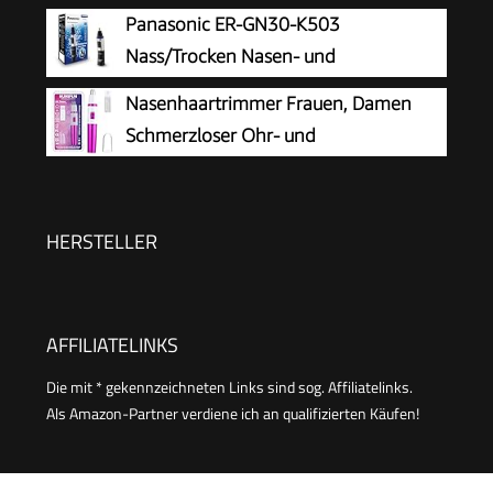
Touch-Gehäuse | Edelstahl-Scherkopf
Panasonic ER-GN30-K503
Aufsteckkämme+Rotationsschneideaufsatz,
(abnehmbar) | Nasenhaarentferner | Nasenhaare
Nass/Trocken Nasen- und
NE3850
entfernen | Nasentrimmer | NE 3595
Ohrhaartrimmer für Männer,
Nasenhaartrimmer Frauen, Damen
hypoallergene Zweifachklinge, Vortex-
Schmerzloser Ohr- und
Reinigungssystem, kabellos, Schwarz
Nasenhaartrimmer für Frauen,
Augenbrauen Gesicht Ohr Haarschneider
Nasenhaarschneider Professionell Wasserdicht,
HERSTELLER
Rose Lila
AFFILIATELINKS
Die mit * gekennzeichneten Links sind sog. Affiliatelinks.
Als Amazon-Partner verdiene ich an qualifizierten Käufen!