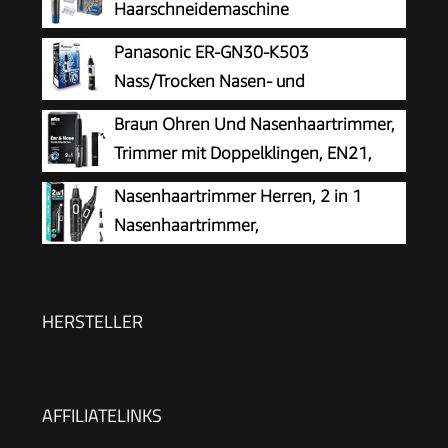
Haarschneidemaschine
[Nasenhaartrimmer,
Panasonic ER-GN30-K503
Ohrenhaartrimmer, Augenbrauenrasierer]
Nass/Trocken Nasen- und
Trimmer mit Auswaschfunktions-Knopf inkl. 3
Ohrhaartrimmer für Männer,
Braun Ohren Und Nasenhaartrimmer,
Aufsteckkämme+Rotationsschneideaufsatz,
hypoallergene Zweifachklinge, Vortex-
Trimmer mit Doppelklingen, EN21,
NE3850
Reinigungssystem, kabellos, Schwarz
Grau
Nasenhaartrimmer Herren, 2 in 1
Nasenhaartrimmer,
Nasenhaarschneider,
Ohrhaarschneider, Augenbrauen-Lippenhaare
Schmerzloser Epilierer, IPX7 Waschbarer
HERSTELLER
Gesichtshaarentferner für Männer und Frauen
AFFILIATELINKS