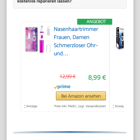
kostenlos reparieren lassen?
ANGEBOT
Nasenhaartrimmer
Frauen, Damen
Schmerzloser Ohr-
und
Nasenhaartrimmer
für Frauen,
12,99 €
8,99 €
Augenbrauen Gesicht
Ohr Haarschneider
Nasenhaarschneider
Bei Amazon ansehen
Professionell
*
Anzeige
Preis inkl. MwSt., zzgl. Versandkosten
*
Anzeige
Wasserdicht, Rose Lila