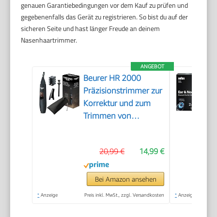
genauen Garantiebedingungen vor dem Kauf zu prüfen und
gegebenenfalls das Gerät zu registrieren. So bist du auf der
sicheren Seite und hast länger Freude an deinem
Nasenhaartrimmer.
ANGEBOT
Beurer HR 2000
Präzisionstrimmer zur
Korrektur und zum
Trimmen von
Augenbrauen, Nasen-
und Ohrhaaren, inkl.
20,99 €
14,99 €
Kammaufsatz und
abnehmbarem
Schneidaufsatz
Bei Amazon ansehen
*
Anzeige
Preis inkl. MwSt., zzgl. Versandkosten
*
Anzeige