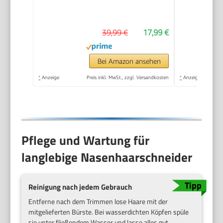
Ohrhaarschneider mit
Doppelschneideklingen,
39,99 €
17,99 €
Professioneller
schmerzfreier
Augenbrauen und
Bei Amazon ansehen
esichtshaartrimmer
*
Anzeige
Preis inkl. MwSt., zzgl. Versandkosten
*
Anzeige
für Männer und
Frauen
Pflege und Wartung für
langlebige Nasenhaarschneider
Reinigung nach jedem Gebrauch
Entferne nach dem Trimmen lose Haare mit der
mitgelieferten Bürste. Bei wasserdichten Köpfen spüle
sie unter fließendem Wasser und lasse alles gut