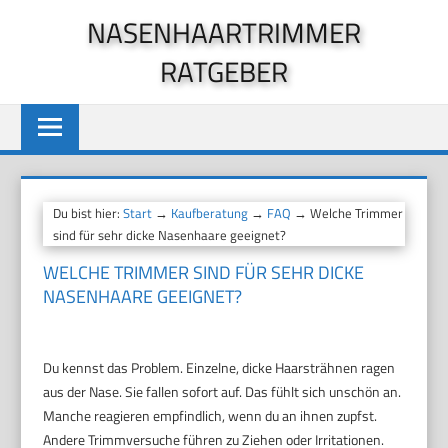
Zum
NASENHAARTRIMMER
Inhalt
RATGEBER
springen
Du bist hier:
Start
→
Kaufberatung
→
FAQ
→ Welche Trimmer
sind für sehr dicke Nasenhaare geeignet?
WELCHE TRIMMER SIND FÜR SEHR DICKE
NASENHAARE GEEIGNET?
Du kennst das Problem. Einzelne, dicke Haarsträhnen ragen
aus der Nase. Sie fallen sofort auf. Das fühlt sich unschön an.
Manche reagieren empfindlich, wenn du an ihnen zupfst.
Andere Trimmversuche führen zu Ziehen oder Irritationen.