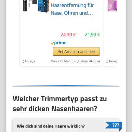
Haarentfernung für
Nase, Ohren und
Augenbrauen, mit
PrecisionTrim-
24,99 €
21,99 €
Technologie,
wasserdicht, Modell
NT5650/16
Bei Amazon ansehen
*
Anzeige
Preis inkl. MwSt., zzgl. Versandkosten
*
Anzeige
Welcher Trimmertyp passt zu
sehr dicken Nasenhaaren?
Wie dick sind deine Haare wirklich?