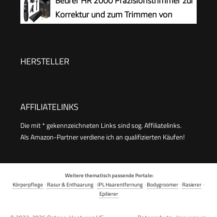
Beurer HR 2000 Präzisionstrimmer zur
Ohrhaarschneider, Augenbrauen-Lippenhaare
Korrektur und zum Trimmen von
Schmerzloser Epilierer, IPX7 Waschbarer
Augenbrauen, Nasen- und Ohrhaaren,
Gesichtshaarentferner für Männer und Frauen
inkl. Kammaufsatz und abnehmbarem
Schneidaufsatz
HERSTELLER
AFFILIATELINKS
Die mit * gekennzeichneten Links sind sog. Affiliatelinks.
Als Amazon-Partner verdiene ich an qualifizierten Käufen!
Weitere thematisch passende Portale:
Körperpflege
·
Rasur & Enthaarung
·
IPL Haarentfernung
·
Bodygroomer
·
Rasierer
·
Epilierer