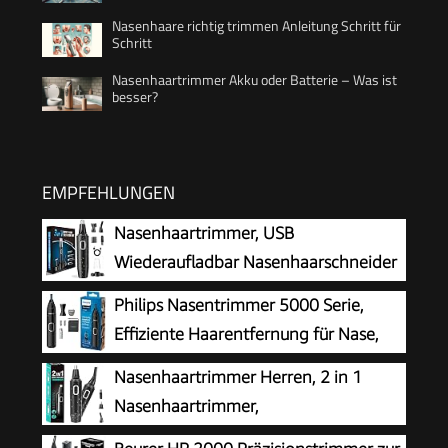
Nasenhaare richtig trimmen Anleitung Schritt für
Schritt
Nasenhaartrimmer Akku oder Batterie – Was ist
besser?
EMPFEHLUNGEN
Nasenhaartrimmer, USB
Wiederaufladbar Nasenhaarschneider
3 in 1 Set Ohrhaarschneider mit
Philips Nasentrimmer 5000 Serie,
Doppelschneideklingen, Professioneller
Effiziente Haarentfernung für Nase,
schmerzfreier Augenbrauen und
Ohren und Augenbrauen, mit
Nasenhaartrimmer Herren, 2 in 1
esichtshaartrimmer für Männer und Frauen
PrecisionTrim-Technologie, wasserdicht, Modell
Nasenhaartrimmer,
NT5650/16
Nasenhaarschneider,