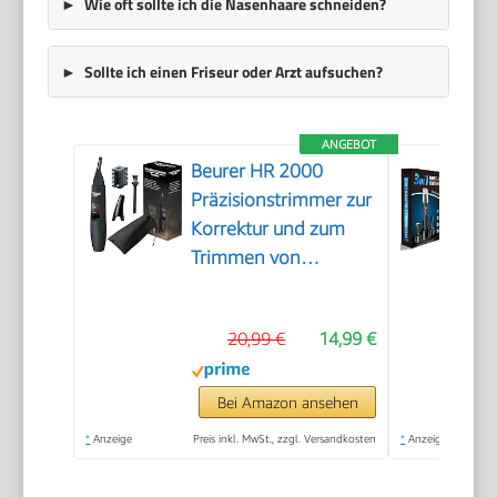
Wie oft sollte ich die Nasenhaare schneiden?
Sollte ich einen Friseur oder Arzt aufsuchen?
ANGEBOT
Beurer HR 2000
Präzisionstrimmer zur
Korrektur und zum
Trimmen von
Augenbrauen, Nasen-
und Ohrhaaren, inkl.
20,99 €
14,99 €
Kammaufsatz und
abnehmbarem
Schneidaufsatz
Bei Amazon ansehen
*
Anzeige
Preis inkl. MwSt., zzgl. Versandkosten
*
Anzeige