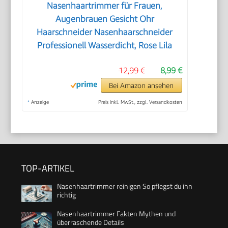
Nasenhaartrimmer für Frauen,
Augenbrauen Gesicht Ohr
Haarschneider Nasenhaarschneider
Professionell Wasserdicht, Rose Lila
12,99 €
8,99 €
Bei Amazon ansehen
*
Anzeige
Preis inkl. MwSt., zzgl. Versandkosten
TOP-ARTIKEL
Nasenhaartrimmer reinigen So pflegst du ihn
richtig
Nasenhaartrimmer Fakten Mythen und
überraschende Details