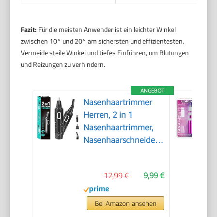
Fazit:
Für die meisten Anwender ist ein leichter Winkel
zwischen 10° und 20° am sichersten und effizientesten.
Vermeide steile Winkel und tiefes Einführen, um Blutungen
und Reizungen zu verhindern.
ANGEBOT
Nasenhaartrimmer
Herren, 2 in 1
Nasenhaartrimmer,
Nasenhaarschneider,
Ohrhaarschneider,
Augenbrauen-
12,99 €
9,99 €
Lippenhaare
Schmerzloser
Epilierer, IPX7
Bei Amazon ansehen
Waschbarer