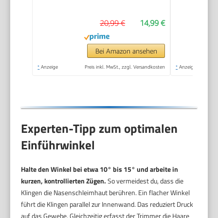
Augenbrauen, Nasen-
und Ohrhaaren, inkl.
20,99 €
14,99 €
Kammaufsatz und
abnehmbarem
Schneidaufsatz
Bei Amazon ansehen
*
Anzeige
Preis inkl. MwSt., zzgl. Versandkosten
*
Anzeige
Experten-Tipp zum optimalen
Einführwinkel
Halte den Winkel bei etwa 10° bis 15° und arbeite in
kurzen, kontrollierten Zügen.
So vermeidest du, dass die
Klingen die Nasenschleimhaut berühren. Ein flacher Winkel
führt die Klingen parallel zur Innenwand. Das reduziert Druck
auf das Gewebe. Gleichzeitig erfasst der Trimmer die Haare