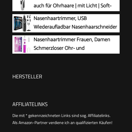
auch für Ohrhaare | mit Licht | Soft-
Touch-Gehäuse | Edelstahl-Scherkopf
Nasenhaartrimmer, USB
(abnehmbar) | Nasenhaarentferner | Nasenhaare
Wiederaufladbar Nasenhaarschneider
entfernen | Nasentrimmer | NE 3595
3 in 1 Set Ohrhaarschneider mit
Nasenhaartrimmer Frauen, Damen
Doppelschneideklingen, Professioneller
Schmerzloser Ohr- und
schmerzfreier Augenbrauen und
Nasenhaartrimmer für Frauen,
esichtshaartrimmer für Männer und Frauen
Augenbrauen Gesicht Ohr Haarschneider
Nasenhaarschneider Professionell Wasserdicht,
HERSTELLER
Rose Lila
AFFILIATELINKS
Die mit * gekennzeichneten Links sind sog. Affiliatelinks.
Als Amazon-Partner verdiene ich an qualifizierten Käufen!