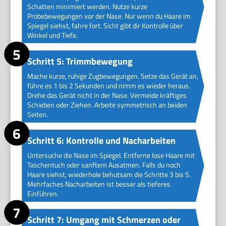
Schatten minimiert werden. Nutze kurze
Probebewegungen vor der Nase. Nur wenn du Haare im
Spiegel siehst, fahre fort. Sicht gibt dir Kontrolle über
Winkel und Tiefe.
Schritt 5: Trimmbewegung
Mache kurze, ruhige Zugbewegungen. Setze das Gerät an,
führe es 1 bis 2 Sekunden und nimm es wieder heraus.
Drehe das Gerät nicht in der Nase. Vermeide kräftiges
Schieben oder Ziehen. Arbeite symmetrisch an beiden
Seiten.
Schritt 6: Kontrolle und Nacharbeiten
Untersuche die Nase im Spiegel. Entferne lose Haare mit
Taschentuch oder sanftem Ausatmen. Falls du noch
Haare siehst, wiederhole behutsam die Schritte 3 bis 5.
Mehrfaches Nacharbeiten ist besser als tieferes
Einführen.
Schritt 7: Umgang mit Schmerzen oder