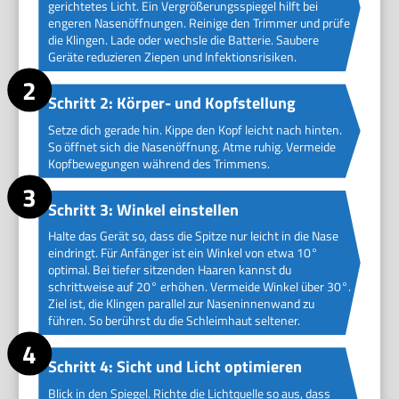
gerichtetes Licht. Ein Vergrößerungsspiegel hilft bei
engeren Nasenöffnungen. Reinige den Trimmer und prüfe
die Klingen. Lade oder wechsle die Batterie. Saubere
Geräte reduzieren Ziepen und Infektionsrisiken.
Schritt 2: Körper- und Kopfstellung
Setze dich gerade hin. Kippe den Kopf leicht nach hinten.
So öffnet sich die Nasenöffnung. Atme ruhig. Vermeide
Kopfbewegungen während des Trimmens.
Schritt 3: Winkel einstellen
Halte das Gerät so, dass die Spitze nur leicht in die Nase
eindringt. Für Anfänger ist ein Winkel von etwa 10°
optimal. Bei tiefer sitzenden Haaren kannst du
schrittweise auf 20° erhöhen. Vermeide Winkel über 30°.
Ziel ist, die Klingen parallel zur Naseninnenwand zu
führen. So berührst du die Schleimhaut seltener.
Schritt 4: Sicht und Licht optimieren
Blick in den Spiegel. Richte die Lichtquelle so aus, dass