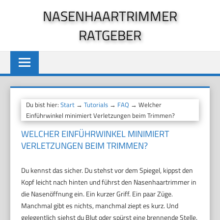
Zum
NASENHAARTRIMMER
Inhalt
RATGEBER
springen
Du bist hier:
Start
→
Tutorials
→
FAQ
→ Welcher
Einführwinkel minimiert Verletzungen beim Trimmen?
WELCHER EINFÜHRWINKEL MINIMIERT
VERLETZUNGEN BEIM TRIMMEN?
Du kennst das sicher. Du stehst vor dem Spiegel, kippst den
Kopf leicht nach hinten und führst den Nasenhaartrimmer in
die Nasenöffnung ein. Ein kurzer Griff. Ein paar Züge.
Manchmal gibt es nichts, manchmal ziept es kurz. Und
gelegentlich siehst du Blut oder spürst eine brennende Stelle.