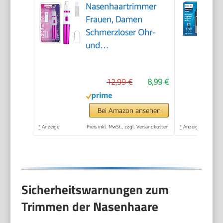
Nasenhaartrimmer
Frauen, Damen
Schmerzloser Ohr-
und
Nasenhaartrimmer
für Frauen,
12,99 €
8,99 €
Augenbrauen Gesicht
Ohr Haarschneider
Nasenhaarschneider
Bei Amazon ansehen
Professionell
*
Anzeige
Preis inkl. MwSt., zzgl. Versandkosten
*
Anzeige
Wasserdicht, Rose Lila
Sicherheitswarnungen zum
Trimmen der Nasenhaare