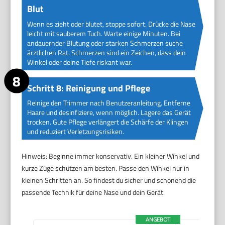
Blut
Wenn es zieht oder blutet, stoppe sofort. Drücke die Nase
leicht mit sauberem Tuch. Warte einige Minuten. Bei
andauernder Blutung oder starken Schmerzen suche
ärztlichen Rat. Schmerzen sind ein Zeichen, dass dein
Winkel oder deine Tiefe riskant war.
Schritt 8: Reinigung und Pflege
Reinige den Trimmer nach Benutzeranleitung. Entferne
Haare und desinfiziere, wenn möglich. Lagere das Gerät
trocken. Gute Pflege verlängert die Schärfe der Klingen
und reduziert Verletzungsrisiken.
Hinweis: Beginne immer konservativ. Ein kleiner Winkel und
kurze Züge schützen am besten. Passe den Winkel nur in
kleinen Schritten an. So findest du sicher und schonend die
passende Technik für deine Nase und dein Gerät.
ANGEBOT