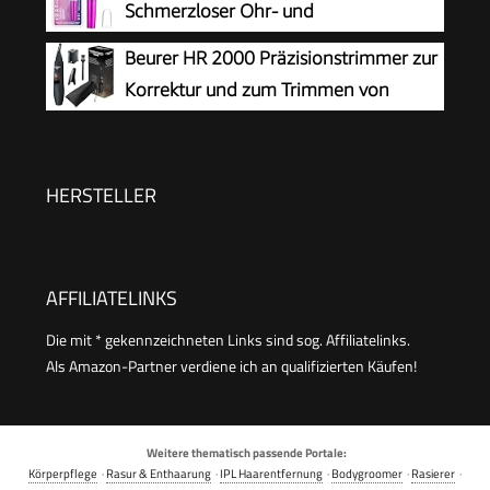
Schmerzloser Ohr- und
NE3850
Reinigungssystem, kabellos, Schwarz
Nasenhaartrimmer für Frauen,
Beurer HR 2000 Präzisionstrimmer zur
Augenbrauen Gesicht Ohr Haarschneider
Korrektur und zum Trimmen von
Nasenhaarschneider Professionell Wasserdicht,
Augenbrauen, Nasen- und Ohrhaaren,
Rose Lila
inkl. Kammaufsatz und abnehmbarem
Schneidaufsatz
HERSTELLER
AFFILIATELINKS
Die mit * gekennzeichneten Links sind sog. Affiliatelinks.
Als Amazon-Partner verdiene ich an qualifizierten Käufen!
Weitere thematisch passende Portale:
Körperpflege
·
Rasur & Enthaarung
·
IPL Haarentfernung
·
Bodygroomer
·
Rasierer
·