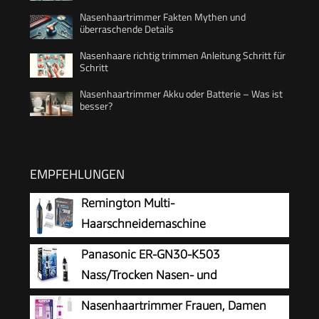
Nasenhaartrimmer Fakten Mythen und
überraschende Details
Nasenhaare richtig trimmen Anleitung Schritt für
Schritt
Nasenhaartrimmer Akku oder Batterie – Was ist
besser?
EMPFEHLUNGEN
Remington Multi-
Haarschneidemaschine
[Nasenhaartrimmer,
Panasonic ER-GN30-K503
Ohrenhaartrimmer, Augenbrauenrasierer]
Nass/Trocken Nasen- und
Trimmer mit Auswaschfunktions-Knopf inkl. 3
Ohrhaartrimmer für Männer,
Nasenhaartrimmer Frauen, Damen
Aufsteckkämme+Rotationsschneideaufsatz,
hypoallergene Zweifachklinge, Vortex-