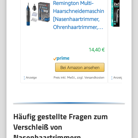
Remington Multi-
Haarschneidemaschine
[Nasenhaartrimmer,
Ohrenhaartrimmer,
Augenbrauenrasierer]
Trimmer mit
14,40 €
Auswaschfunktions-
Knopf inkl. 3
Aufsteckkämme+Rotationsschneidea
Bei Amazon ansehen
NE3850
*
Anzeige
Preis inkl. MwSt., zzgl. Versandkosten
*
Anzeige
Häufig gestellte Fragen zum
Verschleiß von
Nasenhaartrimmern