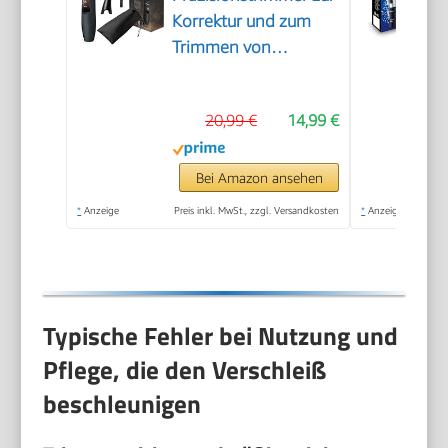
Korrektur und zum
Trimmen von
Augenbrauen, Nasen-
und Ohrhaaren, inkl.
20,99 €
14,99 €
Kammaufsatz und
abnehmbarem
Schneidaufsatz
Bei Amazon ansehen
*
Anzeige
Preis inkl. MwSt., zzgl. Versandkosten
*
Anzeige
Typische Fehler bei Nutzung und
Pflege, die den Verschleiß
beschleunigen