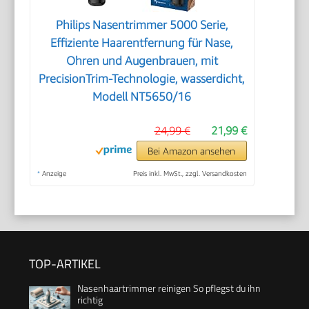
Philips Nasentrimmer 5000 Serie,
Effiziente Haarentfernung für Nase,
Ohren und Augenbrauen, mit
PrecisionTrim-Technologie, wasserdicht,
Modell NT5650/16
24,99 €
21,99 €
Bei Amazon ansehen
*
Anzeige
Preis inkl. MwSt., zzgl. Versandkosten
TOP-ARTIKEL
Nasenhaartrimmer reinigen So pflegst du ihn
richtig