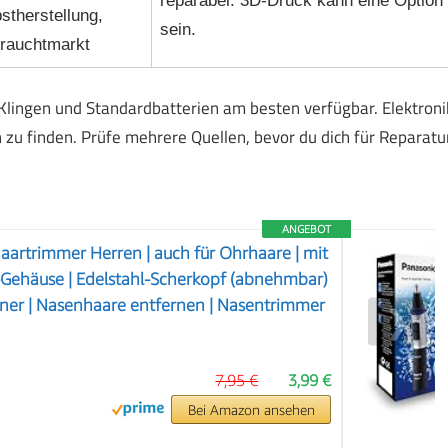
reparabel. 3D-Druck kann eine Option
stherstellung,
sein.
rauchtmarkt
ingen und Standardbatterien am besten verfügbar. Elektroni
u finden. Prüfe mehrere Quellen, bevor du dich für Reparatu
ANGEBOT
aartrimmer Herren | auch für Ohrhaare | mit
h-Gehäuse | Edelstahl-Scherkopf (abnehmbar)
ner | Nasenhaare entfernen | Nasentrimmer
❯
7,95 €
3,99 €
Bei Amazon ansehen