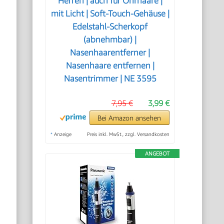
Herren | auch für Ohrhaare |
mit Licht | Soft-Touch-Gehäuse |
Edelstahl-Scherkopf
(abnehmbar) |
Nasenhaarentferner |
Nasenhaare entfernen |
Nasentrimmer | NE 3595
7,95 €
3,99 €
Bei Amazon ansehen
*
Anzeige
Preis inkl. MwSt., zzgl. Versandkosten
ANGEBOT