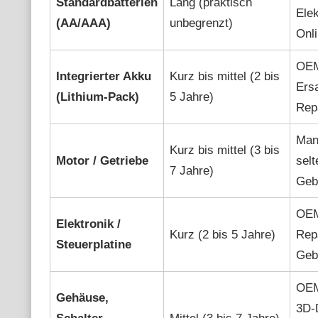
Standardbatterien
Lang (praktisch
Elek
(AA/AAA)
unbegrenzt)
Onl
OEM,
Integrierter Akku
Kurz bis mittel (2 bis
Ersa
(Lithium-Pack)
5 Jahre)
Rep
Man
Kurz bis mittel (3 bis
Motor / Getriebe
selt
7 Jahre)
Geb
OEM,
Elektronik /
Kurz (2 bis 5 Jahre)
Repa
Steuerplatine
Geb
OEM,
Gehäuse,
3D-