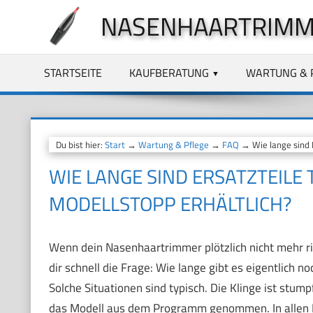
Zum
NASENHAARTRIMM
Inhalt
springen
STARTSEITE
KAUFBERATUNG
WARTUNG & 
Du bist hier:
Start
→
Wartung & Pflege
→
FAQ
→ Wie lange sind E
WIE LANGE SIND ERSATZTEILE
MODELLSTOPP ERHÄLTLICH?
Wenn dein Nasenhaartrimmer plötzlich nicht mehr rich
dir schnell die Frage: Wie lange gibt es eigentlich 
Solche Situationen sind typisch. Die Klinge ist stum
das Modell aus dem Programm genommen. In allen Fäl