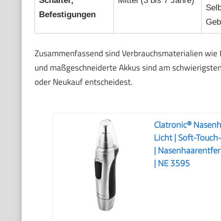
Schalter,
Mittel (3 bis 7 Jahre)
Selb
Befestigungen
Geb
Zusammenfassend sind Verbrauchsmaterialien wie Kl
und maßgeschneiderte Akkus sind am schwierigsten z
oder Neukauf entscheidest.
Clatronic® Nasenh
Licht | Soft-Touc
| Nasenhaarentfer
| NE 3595