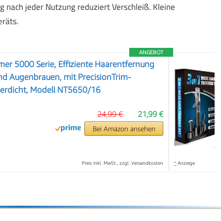
 nach jeder Nutzung reduziert Verschleiß. Kleine
eräts.
ANGEBOT
mer 5000 Serie, Effiziente Haarentfernung
nd Augenbrauen, mit PrecisionTrim-
serdicht, Modell NT5650/16
❯
24,99 €
21,99 €
Bei Amazon ansehen
Preis inkl. MwSt., zzgl. Versandkosten
*
Anzeige