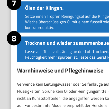
Ölen der Klingen.
Setze einen Tropfen Reinigungsöl auf die Klingen
Wische überschüssiges Öl mit einem fusselfreien
kontraproduktiv.
Trocknen und wieder zusammenbaue
Lasse alle Teile vollständig an der Luft trockne
Feuchtigkeit mehr spürbar ist. Teste das Gerät 
Warnhinweise und Pflegehinweise
Verwende kein Leitungswasser oder Seifenlauge auf 
Flüssigkeiten. Sprühe kein Öl oder Reinigungsmitte
nicht an Kunststoffteilen, die angegriffen werden 
auf. Für bestimmte Modelle empfiehlt der Hersteller