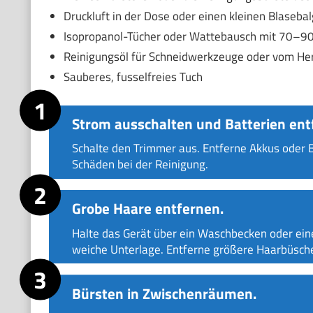
Druckluft in der Dose oder einen kleinen Blasebal
Isopropanol-Tücher oder Wattebausch mit 70–90
Reinigungsöl für Schneidwerkzeuge oder vom Her
Sauberes, fusselfreies Tuch
Strom ausschalten und Batterien ent
Schalte den Trimmer aus. Entferne Akkus oder B
Schäden bei der Reinigung.
Grobe Haare entfernen.
Halte das Gerät über ein Waschbecken oder eine 
weiche Unterlage. Entferne größere Haarbüsche
Bürsten in Zwischenräumen.