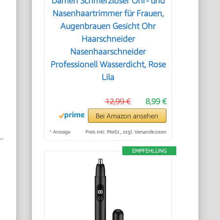
Damen Schmerzloser Ohr- und
Nasenhaartrimmer für Frauen,
Augenbrauen Gesicht Ohr
Haarschneider
Nasenhaarschneider
Professionell Wasserdicht, Rose
Lila
12,99 €
8,99 €
Bei Amazon ansehen
*
Anzeige
Preis inkl. MwSt., zzgl. Versandkosten
EMPFEHLUNG