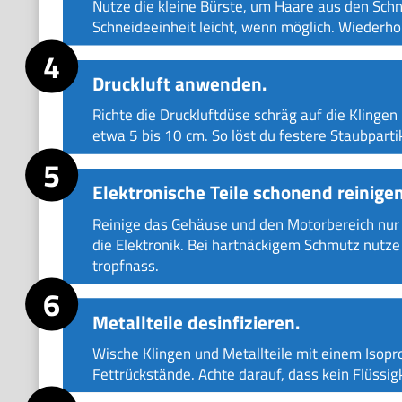
Nutze die kleine Bürste, um Haare aus den Schn
Schneideeinheit leicht, wenn möglich. Wiederhol
Druckluft anwenden.
Richte die Druckluftdüse schräg auf die Klinge
etwa 5 bis 10 cm. So löst du festere Staubparti
Elektronische Teile schonend reinigen
Reinige das Gehäuse und den Motorbereich nur 
die Elektronik. Bei hartnäckigem Schmutz nutze 
tropfnass.
Metallteile desinfizieren.
Wische Klingen und Metallteile mit einem Isopr
Fettrückstände. Achte darauf, dass kein Flüssigk