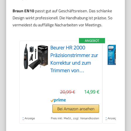
Braun EN10
passt gut auf Geschäftsreisen. Das schlanke
Design wirkt professionell. Die Handhabung ist präzise. So
vermeidest du auffällige Nacharbeiten vor Meetings.
ANGEBOT
Beurer HR 2000
Präzisionstrimmer zur
Korrektur und zum
Trimmen von
Augenbrauen, Nasen-
und Ohrhaaren, inkl.
20,99 €
14,99 €
Kammaufsatz und
abnehmbarem
Schneidaufsatz
Bei Amazon ansehen
*
Anzeige
Preis inkl. MwSt., zzgl. Versandkosten
*
Anzeige