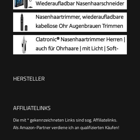
Wiederaufladbar Nasenhaarschneider
3 in 1 Set Ohrhaarschneider mit
Nasenhaartrimmer, wiederaufladbare
Doppelschneideklingen, Professioneller
kabellose Ohr Augenbrauen Trimmen
schmerzfreier Augenbrauen und
Werkzeug Dual-Edge-Klingen
Clatronic® Nasenhaartrimmer Herren |
esichtshaartrimmer für Männer und Frauen
Rasierapparat einfache Reinigung mit LED-Licht
auch für Ohrhaare | mit Licht | Soft-
für Mann Frau
Touch-Gehäuse | Edelstahl-Scherkopf
(abnehmbar) | Nasenhaarentferner | Nasenhaare
entfernen | Nasentrimmer | NE 3595
HERSTELLER
AFFILIATELINKS
Die mit * gekennzeichneten Links sind sog. Affiliatelinks.
Als Amazon-Partner verdiene ich an qualifizierten Käufen!