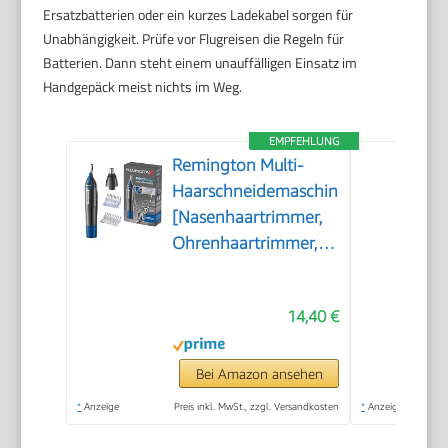
Ersatzbatterien oder ein kurzes Ladekabel sorgen für
Unabhängigkeit. Prüfe vor Flugreisen die Regeln für
Batterien. Dann steht einem unauffälligen Einsatz im
Handgepäck meist nichts im Weg.
EMPFEHLUNG
Remington Multi-
Haarschneidemaschine
[Nasenhaartrimmer,
Ohrenhaartrimmer,
Augenbrauenrasierer]
Trimmer mit
14,40 €
Auswaschfunktions-
Knopf inkl. 3
Aufsteckkämme+Rotationsschneidea
Bei Amazon ansehen
NE3850
*
Anzeige
Preis inkl. MwSt., zzgl. Versandkosten
*
Anzeige