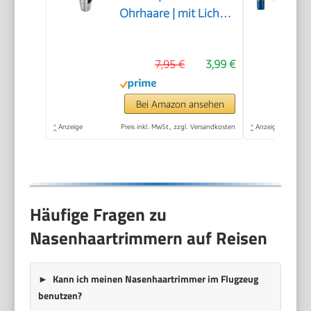
Ohrhaare | mit Licht |
Soft-Touch-Gehäuse |
Edelstahl-Scherkopf
7,95 €
3,99 €
(abnehmbar) |
Nasenhaarentferner |
Nasenhaare
Bei Amazon ansehen
entfernen |
*
Anzeige
Preis inkl. MwSt., zzgl. Versandkosten
*
Anzeige
Nasentrimmer | NE
3595
Häufige Fragen zu
Nasenhaartrimmern auf Reisen
Kann ich meinen Nasenhaartrimmer im Flugzeug
benutzen?