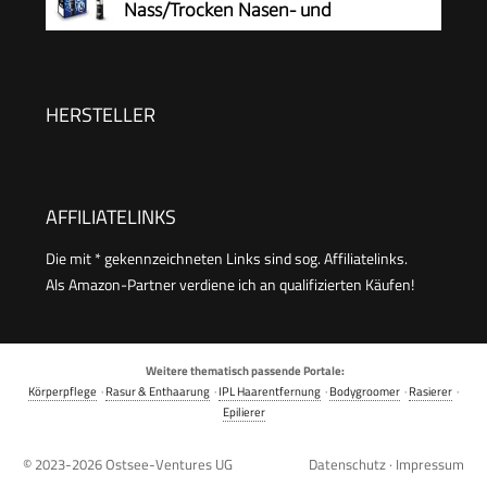
Nass/Trocken Nasen- und
Ohrhaartrimmer für Männer,
hypoallergene Zweifachklinge, Vortex-
Reinigungssystem, kabellos, Schwarz
HERSTELLER
AFFILIATELINKS
Die mit * gekennzeichneten Links sind sog. Affiliatelinks.
Als Amazon-Partner verdiene ich an qualifizierten Käufen!
Weitere thematisch passende Portale:
Körperpflege
·
Rasur & Enthaarung
·
IPL Haarentfernung
·
Bodygroomer
·
Rasierer
·
Epilierer
© 2023-2026
Ostsee-Ventures UG
Datenschutz
·
Impressum