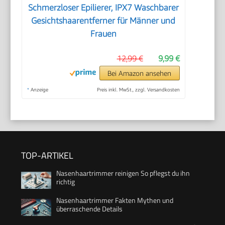
Schmerzloser Epilierer, IPX7 Waschbarer
Gesichtshaarentferner für Männer und
Frauen
12,99 €
9,99 €
Bei Amazon ansehen
*
Anzeige
Preis inkl. MwSt., zzgl. Versandkosten
TOP-ARTIKEL
Nasenhaartrimmer reinigen So pflegst du ihn
richtig
Nasenhaartrimmer Fakten Mythen und
überraschende Details