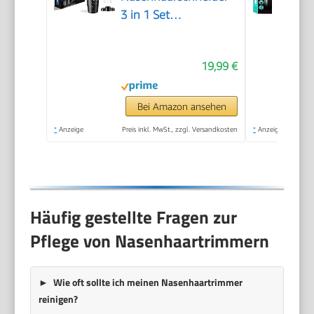
3 in 1 Set
Ohrhaarschneider mit
Doppelschneideklingen,
19,99 €
Professioneller
schmerzfreier
Augenbrauen und
Bei Amazon ansehen
esichtshaartrimmer
*
Anzeige
Preis inkl. MwSt., zzgl. Versandkosten
*
Anzeige
für Männer und
Frauen
Häufig gestellte Fragen zur
Pflege von Nasenhaartrimmern
Wie oft sollte ich meinen Nasenhaartrimmer
reinigen?