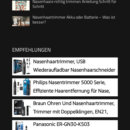
Nasenhaare richtig trimmen Anleitung Schritt für
Schritt
Nasenhaartrimmer Akku oder Batterie – Was ist
besser?
EMPFEHLUNGEN
Nasenhaartrimmer, USB
Wiederaufladbar Nasenhaarschneider
3 in 1 Set Ohrhaarschneider mit
Philips Nasentrimmer 5000 Serie,
Doppelschneideklingen, Professioneller
Effiziente Haarentfernung für Nase,
schmerzfreier Augenbrauen und
Ohren und Augenbrauen, mit
Braun Ohren Und Nasenhaartrimmer,
esichtshaartrimmer für Männer und Frauen
PrecisionTrim-Technologie, wasserdicht, Modell
Trimmer mit Doppelklingen, EN21,
NT5650/16
Grau
Panasonic ER-GN30-K503