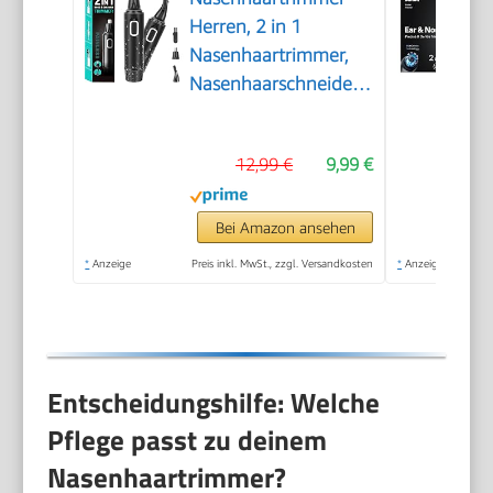
Herren, 2 in 1
Nasenhaartrimmer,
Nasenhaarschneider,
Ohrhaarschneider,
Augenbrauen-
12,99 €
9,99 €
Lippenhaare
Schmerzloser
Epilierer, IPX7
Bei Amazon ansehen
Waschbarer
*
Anzeige
Preis inkl. MwSt., zzgl. Versandkosten
*
Anzeige
Gesichtshaarentferner
für Männer und
Frauen
Entscheidungshilfe: Welche
Pflege passt zu deinem
Nasenhaartrimmer?