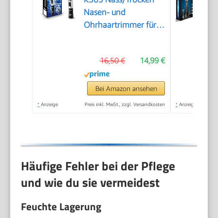
Nasen- und
Ohrhaartrimmer für
Männer,
hypoallergene
16,50 €
14,99 €
Zweifachklinge,
Vortex-
Reinigungssystem,
Bei Amazon ansehen
kabellos, Schwarz
*
Anzeige
Preis inkl. MwSt., zzgl. Versandkosten
*
Anzeige
Häufige Fehler bei der Pflege
und wie du sie vermeidest
Feuchte Lagerung