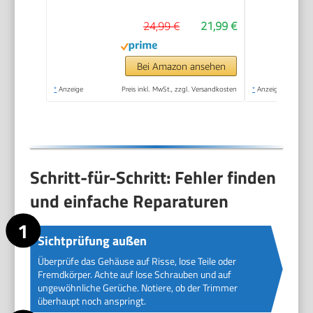
PrecisionTrim-
24,99 €
21,99 €
Technologie,
wasserdicht, Modell
NT5650/16
Bei Amazon ansehen
*
Anzeige
Preis inkl. MwSt., zzgl. Versandkosten
*
Anzeige
Schritt-für-Schritt: Fehler finden
und einfache Reparaturen
Sichtprüfung außen
Überprüfe das Gehäuse auf Risse, lose Teile oder
Fremdkörper. Achte auf lose Schrauben und auf
ungewöhnliche Gerüche. Notiere, ob der Trimmer
überhaupt noch anspringt.