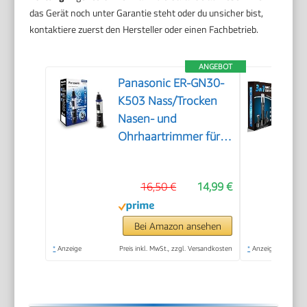
das Gerät noch unter Garantie steht oder du unsicher bist,
kontaktiere zuerst den Hersteller oder einen Fachbetrieb.
ANGEBOT
Panasonic ER-GN30-
K503 Nass/Trocken
Nasen- und
Ohrhaartrimmer für
Männer,
hypoallergene
16,50 €
14,99 €
Zweifachklinge,
Vortex-
Reinigungssystem,
Bei Amazon ansehen
kabellos, Schwarz
*
Anzeige
Preis inkl. MwSt., zzgl. Versandkosten
*
Anzeige