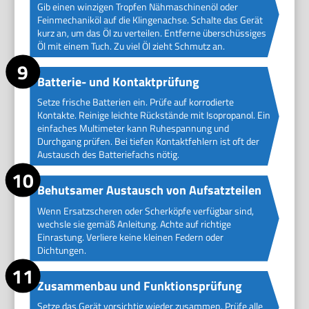
Gib einen winzigen Tropfen Nähmaschinenöl oder
Feinmechaniköl auf die Klingenachse. Schalte das Gerät
kurz an, um das Öl zu verteilen. Entferne überschüssiges
Öl mit einem Tuch. Zu viel Öl zieht Schmutz an.
Batterie- und Kontaktprüfung
Setze frische Batterien ein. Prüfe auf korrodierte
Kontakte. Reinige leichte Rückstände mit Isopropanol. Ein
einfaches Multimeter kann Ruhespannung und
Durchgang prüfen. Bei tiefen Kontaktfehlern ist oft der
Austausch des Batteriefachs nötig.
Behutsamer Austausch von Aufsatzteilen
Wenn Ersatzscheren oder Scherköpfe verfügbar sind,
wechsle sie gemäß Anleitung. Achte auf richtige
Einrastung. Verliere keine kleinen Federn oder
Dichtungen.
Zusammenbau und Funktionsprüfung
Setze das Gerät vorsichtig wieder zusammen. Prüfe alle