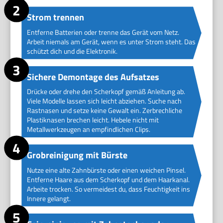
Strom trennen
Entferne Batterien oder trenne das Gerät vom Netz.
Arbeit niemals am Gerät, wenn es unter Strom steht. Das
schützt dich und die Elektronik.
Sichere Demontage des Aufsatzes
Drücke oder drehe den Scherkopf gemäß Anleitung ab.
Viele Modelle lassen sich leicht abziehen. Suche nach
Rastnasen und setze keine Gewalt ein. Zerbrechliche
Plastiknasen brechen leicht. Hebele nicht mit
Metallwerkzeugen an empfindlichen Clips.
Grobreinigung mit Bürste
Nutze eine alte Zahnbürste oder einen weichen Pinsel.
Entferne Haare aus dem Scherkopf und dem Haarkanal.
Arbeite trocken. So vermeidest du, dass Feuchtigkeit ins
Innere gelangt.