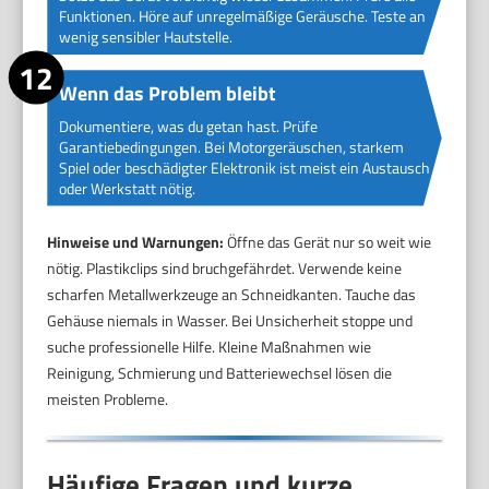
Funktionen. Höre auf unregelmäßige Geräusche. Teste an
wenig sensibler Hautstelle.
Wenn das Problem bleibt
Dokumentiere, was du getan hast. Prüfe
Garantiebedingungen. Bei Motorgeräuschen, starkem
Spiel oder beschädigter Elektronik ist meist ein Austausch
oder Werkstatt nötig.
Hinweise und Warnungen:
Öffne das Gerät nur so weit wie
nötig. Plastikclips sind bruchgefährdet. Verwende keine
scharfen Metallwerkzeuge an Schneidkanten. Tauche das
Gehäuse niemals in Wasser. Bei Unsicherheit stoppe und
suche professionelle Hilfe. Kleine Maßnahmen wie
Reinigung, Schmierung und Batteriewechsel lösen die
meisten Probleme.
Häufige Fragen und kurze