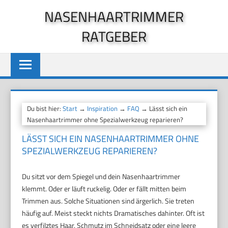
Zum
NASENHAARTRIMMER
Inhalt
RATGEBER
springen
Du bist hier:
Start
→
Inspiration
→
FAQ
→ Lässt sich ein
Nasenhaartrimmer ohne Spezialwerkzeug reparieren?
LÄSST SICH EIN NASENHAARTRIMMER OHNE
SPEZIALWERKZEUG REPARIEREN?
Du sitzt vor dem Spiegel und dein Nasenhaartrimmer
klemmt. Oder er läuft ruckelig. Oder er fällt mitten beim
Trimmen aus. Solche Situationen sind ärgerlich. Sie treten
häufig auf. Meist steckt nichts Dramatisches dahinter. Oft ist
es verfilztes Haar, Schmutz im Schneidsatz oder eine leere