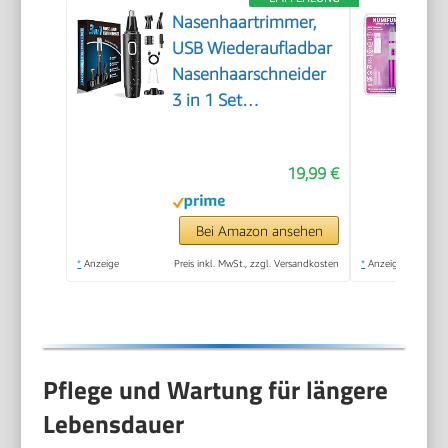
Nasenhaartrimmer,
USB Wiederaufladbar
Nasenhaarschneider
3 in 1 Set
Ohrhaarschneider mit
Doppelschneideklingen,
19,99 €
Professioneller
schmerzfreier
Augenbrauen und
Bei Amazon ansehen
esichtshaartrimmer
*
Anzeige
Preis inkl. MwSt., zzgl. Versandkosten
*
Anzeige
für Männer und
Frauen
Pflege und Wartung für längere
Lebensdauer