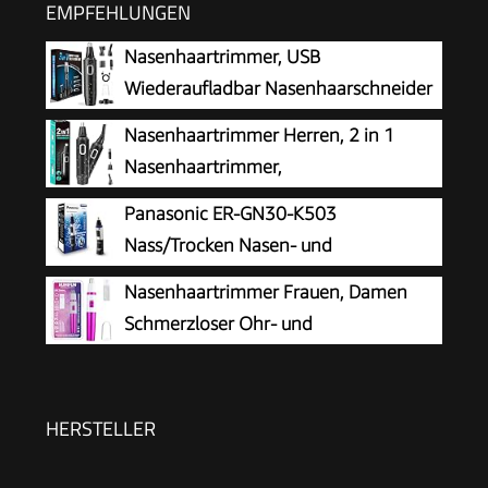
EMPFEHLUNGEN
Nasenhaartrimmer, USB
Wiederaufladbar Nasenhaarschneider
3 in 1 Set Ohrhaarschneider mit
Nasenhaartrimmer Herren, 2 in 1
Doppelschneideklingen, Professioneller
Nasenhaartrimmer,
schmerzfreier Augenbrauen und
Nasenhaarschneider,
Panasonic ER-GN30-K503
esichtshaartrimmer für Männer und Frauen
Ohrhaarschneider, Augenbrauen-Lippenhaare
Nass/Trocken Nasen- und
Schmerzloser Epilierer, IPX7 Waschbarer
Ohrhaartrimmer für Männer,
Nasenhaartrimmer Frauen, Damen
Gesichtshaarentferner für Männer und Frauen
hypoallergene Zweifachklinge, Vortex-
Schmerzloser Ohr- und
Reinigungssystem, kabellos, Schwarz
Nasenhaartrimmer für Frauen,
Augenbrauen Gesicht Ohr Haarschneider
Nasenhaarschneider Professionell Wasserdicht,
HERSTELLER
Rose Lila