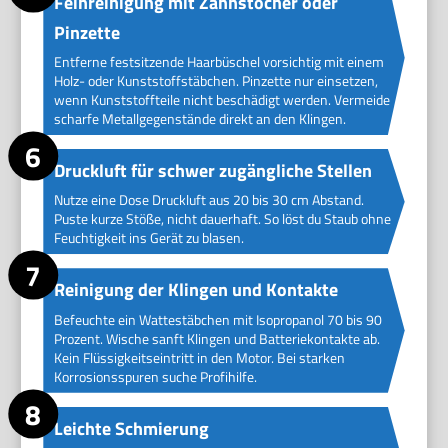
Feinreinigung mit Zahnstocher oder
Pinzette
Entferne festsitzende Haarbüschel vorsichtig mit einem
Holz- oder Kunststoffstäbchen. Pinzette nur einsetzen,
wenn Kunststoffteile nicht beschädigt werden. Vermeide
scharfe Metallgegenstände direkt an den Klingen.
Druckluft für schwer zugängliche Stellen
Nutze eine Dose Druckluft aus 20 bis 30 cm Abstand.
Puste kurze Stöße, nicht dauerhaft. So löst du Staub ohne
Feuchtigkeit ins Gerät zu blasen.
Reinigung der Klingen und Kontakte
Befeuchte ein Wattestäbchen mit Isopropanol 70 bis 90
Prozent. Wische sanft Klingen und Batteriekontakte ab.
Kein Flüssigkeitseintritt in den Motor. Bei starken
Korrosionsspuren suche Profihilfe.
Leichte Schmierung