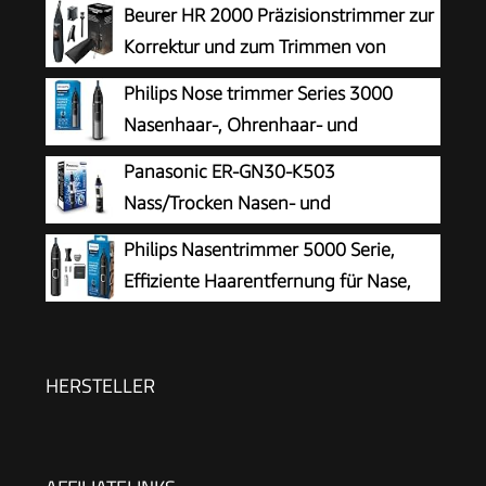
Beurer HR 2000 Präzisionstrimmer zur
Korrektur und zum Trimmen von
Augenbrauen, Nasen- und Ohrhaaren,
Philips Nose trimmer Series 3000
inkl. Kammaufsatz und abnehmbarem
Nasenhaar-, Ohrenhaar- und
Schneidaufsatz
Augenbrauentrimmer mit
Panasonic ER-GN30-K503
PrecisionTrim-Technologie (Modell NT3650/16)
Nass/Trocken Nasen- und
Ohrhaartrimmer für Männer,
Philips Nasentrimmer 5000 Serie,
hypoallergene Zweifachklinge, Vortex-
Effiziente Haarentfernung für Nase,
Reinigungssystem, kabellos, Schwarz
Ohren und Augenbrauen, mit
PrecisionTrim-Technologie, wasserdicht, Modell
NT5650/16
HERSTELLER