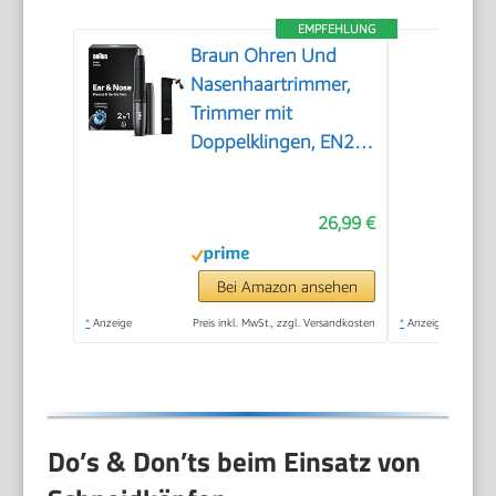
EMPFEHLUNG
Braun Ohren Und
Nasenhaartrimmer,
Trimmer mit
Doppelklingen, EN21,
Grau
26,99 €
Bei Amazon ansehen
*
Anzeige
Preis inkl. MwSt., zzgl. Versandkosten
*
Anzeige
Do’s & Don’ts beim Einsatz von