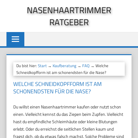
Zum
NASENHAARTRIMMER
Inhalt
RATGEBER
springen
Du bist hier:
Start
→
Kaufberatung
→
FAQ
→ Welche
Schneidkopfform ist am schonendsten für die Nase?
WELCHE SCHNEIDKOPFFORM IST AM
SCHONENDSTEN FÜR DIE NASE?
Du willst einen Nasenhaartrimmer kaufen oder nutzt schon
einen. Vielleicht kennst du das Ziepen beim Zupfen. Vielleicht
hast du empfindliche Schleimhäute oder kleine Blutungen
erlebt. Oder du erreichst die seitlichen Stellen kaum und
fragst dich, ob du etwas falsch machst. Solche Probleme sind