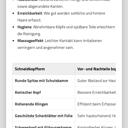
sowie abgerundete Kanten.
Erreichbarkeit
: Wie gut werden seitliche und hintere
Haare erfasst.
Hygiene
: Abnehmbare Köpfe und spülbare Teile erleichtern
die Reinigung.
Massageeffekt
: Leichter Kontakt kann Irritationen
verringern und angenehmer sein.
Schneidkopfform
Vor- und Nachteile bzgl. N
Runde Spitze mit Schutzkamm
Guter Abstand zur Haut. Minim
Konischer Kopf
Bessere Erreichbarkeit der Sei
Rotierende Klingen
Effizient beim Erfassen. Bei 
Geschützte Scherblätter mit Folie
Sehr hautschonend. Haare wer
Scherenkopf mit Führungskamm
Kontrolliertes Kürzen. Wenige