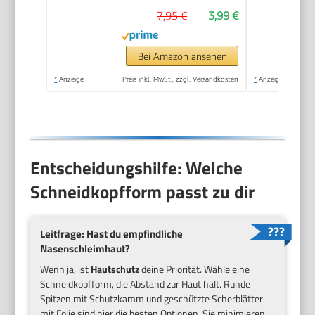
Edelstahl-Scherkopf
7,95 €
3,99 €
(abnehmbar) |
Nasenhaarentferner |
Nasenhaare
Bei Amazon ansehen
entfernen |
*
Anzeige
Preis inkl. MwSt., zzgl. Versandkosten
*
Anzeige
Nasentrimmer | NE
3595
Entscheidungshilfe: Welche
Schneidkopfform passt zu dir
Leitfrage: Hast du empfindliche
Nasenschleimhaut?
Wenn ja, ist
Hautschutz
deine Priorität. Wähle eine
Schneidkopfform, die Abstand zur Haut hält. Runde
Spitzen mit Schutzkamm und geschützte Scherblätter
mit Folie sind hier die besten Optionen. Sie minimieren