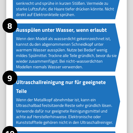
senkrecht und sprühe in kurzen Stößen. Vermeide zu
starke Luftzufuhr, die Haare tiefer drücken könnte. Nicht
direkt auf Elektronikteile sprühen.
Ausspülen unter Wasser, wenn erlaubt
Wenn dein Modell als wasserdicht gekennzeichnet ist,
kannst du den abgenommenen Schneidkopf unter
warmem Wasser ausspülen. Nutze bei Bedarf wenig
mildes Spülmittel. Trockne alle Teile gründlich, bevor du sie
wieder zusammenfügst. Bei nicht-wasserdichten
Modellen niemals Wasser verwenden.
Ultraschallreinigung nur für geeignete
Teile
Wenn der Metallkopf abnehmbar ist, kann ein
Ultraschallbad festsitzende Reste sehr gründlich lösen.
Verwende dafür nur geeignete Reinigungsmittel und
achte auf Herstellerhinweise. Elektronische oder
Kunststoffteile gehören nicht in den Ultraschallreiniger.