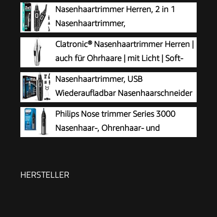
Nasenhaartrimmer Herren, 2 in 1
Nasenhaartrimmer,
Nasenhaarschneider,
Clatronic® Nasenhaartrimmer Herren |
Ohrhaarschneider, Augenbrauen-Lippenhaare
auch für Ohrhaare | mit Licht | Soft-
Schmerzloser Epilierer, IPX7 Waschbarer
Touch-Gehäuse | Edelstahl-Scherkopf
Nasenhaartrimmer, USB
Gesichtshaarentferner für Männer und Frauen
(abnehmbar) | Nasenhaarentferner | Nasenhaare
Wiederaufladbar Nasenhaarschneider
entfernen | Nasentrimmer | NE 3595
3 in 1 Set Ohrhaarschneider mit
Philips Nose trimmer Series 3000
Doppelschneideklingen, Professioneller
Nasenhaar-, Ohrenhaar- und
schmerzfreier Augenbrauen und
Augenbrauentrimmer mit
esichtshaartrimmer für Männer und Frauen
PrecisionTrim-Technologie (Modell NT3650/16)
HERSTELLER