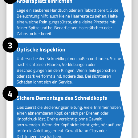
Arbeitsplatz einrichten
Lege ein sauberes Handtuch oder ein Tablett bereit. Gute
Beleuchtung hilft, auch kleine Haarreste zu sehen. Halte
eine weiche Reinigungsbürste, eine kleine Pinzette mit
feiner Spitze und bei Bedarf einen Holzstäbchen oder
Zahnstocher bereit.
Optische Inspektion
Untersuche den Schneidkopf von außen und innen. Suche
nach sichtbaren Haaren, Verklebungen oder
Beschädigungen an den Klingen. Wenn Teile gebrochen
oder stark verformt sind, notiere das. Bei sichtbaren
Schäden lohnt sich ein Service.
Sichere Demontage des Schneidkopfs
Lies zuerst die Bedienungsanleitung. Viele Trimmer haben
einen abnehmbaren Kopf, der sich per Drehen oder
Knopfdruck löst. Drehe vorsichtig, ohne Gewalt
anzuwenden. Wenn der Kopf nicht leicht geht, hör auf und
prüfe die Anleitung erneut. Gewalt kann Clips oder
Dichtungen beschädigen.