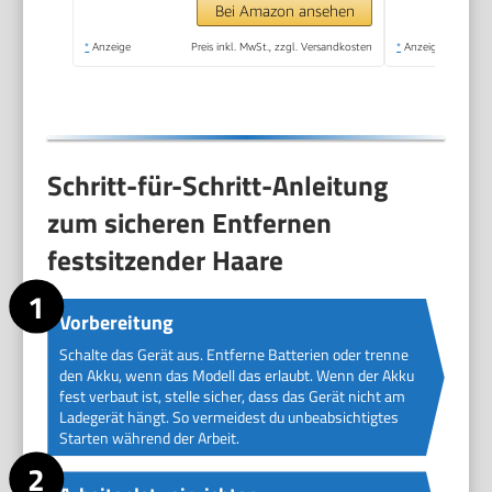
Nasenhaarschneider
Bei Amazon ansehen
Professionell
*
Anzeige
Preis inkl. MwSt., zzgl. Versandkosten
*
Anzeige
Wasserdicht, Rose Lila
Schritt-für-Schritt-Anleitung
zum sicheren Entfernen
festsitzender Haare
Vorbereitung
Schalte das Gerät aus. Entferne Batterien oder trenne
den Akku, wenn das Modell das erlaubt. Wenn der Akku
fest verbaut ist, stelle sicher, dass das Gerät nicht am
Ladegerät hängt. So vermeidest du unbeabsichtigtes
Starten während der Arbeit.