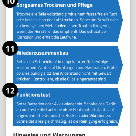
Sorgsames Trocknen und Pflege
Trockne alle Teile vollständig mit einem fusselfreien Tuch
oder lasse sie an der Luft trocknen. Setze am Schaft oder
an beweglichen Metallteilen einen Tropfen Klingenöl,
wenn der Hersteller das empfiehlt. Das schützt vor
Korrosion und erhält die Laufruhe.
Wiederzusammenbau
Setze den Schneidkopf in umgekehrter Reihenfolge
zusammen. Achte auf Dichtungen und Rastnasen. Prüfe,
ob alles bündig sitzt. Bei Widerstand nicht mit Gewalt
drücken. Kontrolliere, ob alle Clips eingerastet sind.
Funktionstest
Setze Batterien oder Akku wieder ein. Schalte das Gerät
an und teste die Laufruhe ohne Hautkontakt. Achte auf
ungewöhnliche Geräusche, Ruckeln oder Vibrationen.
Schneidet alles gleichmäßig, ist die Reinigung erfolgreich.
Hinweise und Warnungen