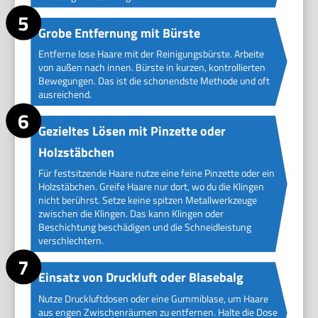
Grobe Entfernung mit Bürste
Entferne lose Haare mit der Reinigungsbürste. Arbeite
von außen nach innen. Bürste in kurzen, kontrollierten
Bewegungen. Das ist die schonendste Methode und oft
ausreichend.
Gezieltes Lösen mit Pinzette oder
Holzstäbchen
Für festsitzende Haare nutze eine feine Pinzette oder ein
Holzstäbchen. Greife Haare nur dort, wo du die Klingen
nicht berührst. Setze keine spitzen Metallwerkzeuge
zwischen die Klingen. Das kann Klingen oder
Beschichtung beschädigen und die Schneidleistung
verschlechtern.
Einsatz von Druckluft oder Blasebalg
Nutze Druckluftdosen oder eine Gummiblase, um Haare
aus engen Zwischenräumen zu entfernen. Halte die Dose