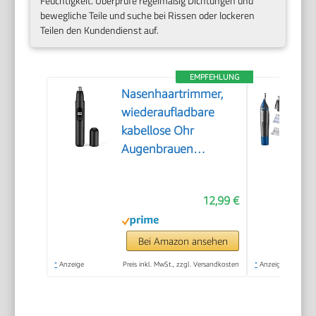
Feuchtigkeit. Überprüfe regelmäßig Dichtungen und
bewegliche Teile und suche bei Rissen oder lockeren
Teilen den Kundendienst auf.
EMPFEHLUNG
Nasenhaartrimmer,
wiederaufladbare
kabellose Ohr
Augenbrauen
Trimmen Werkzeug
Dual-Edge-Klingen
12,99 €
Rasierapparat
einfache Reinigung
mit LED-Licht für
Bei Amazon ansehen
Mann Frau
*
Anzeige
Preis inkl. MwSt., zzgl. Versandkosten
*
Anzeige