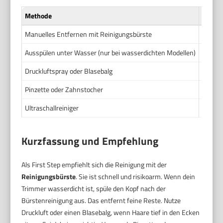
Methode
Effekti
Manuelles Entfernen mit Reinigungsbürste
Hoch b
Ausspülen unter Wasser (nur bei wasserdichten Modellen)
Sehr h
Druckluftspray oder Blasebalg
Mittel 
Pinzette oder Zahnstocher
Hoch b
Ultraschallreiniger
Sehr h
Kurzfassung und Empfehlung
Als First Step empfiehlt sich die Reinigung mit der
Reinigungsbürste
. Sie ist schnell und risikoarm. Wenn dein
Trimmer wasserdicht ist, spüle den Kopf nach der
Bürstenreinigung aus. Das entfernt feine Reste. Nutze
Druckluft oder einen Blasebalg, wenn Haare tief in den Ecken